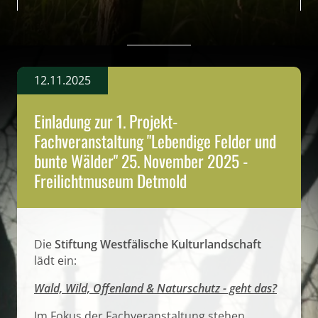
12.11.2025
Einladung zur 1. Projekt-
Fachveranstaltung "Lebendige Felder und
bunte Wälder" 25. November 2025 -
Freilichtmuseum Detmold
Die
Stiftung Westfälische Kulturlandschaft
lädt ein:
Wald, Wild, Offenland & Naturschutz - geht das?
Im Fokus der Fachveranstaltung stehen